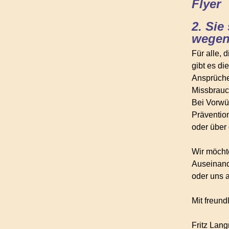
Flyer
2. Sie
wegen
Für alle, 
gibt es d
Ansprüche
Missbrauc
Bei Vorwü
Präventio
oder über
Wir möcht
Auseinand
oder uns 
Mit freun
Fritz Lang