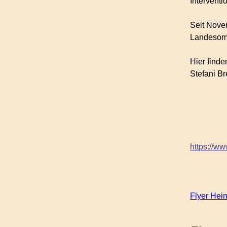
Interventi
Seit Novem
Landesomb
Hier finde
Stefani Br
https://w
Flyer Hei