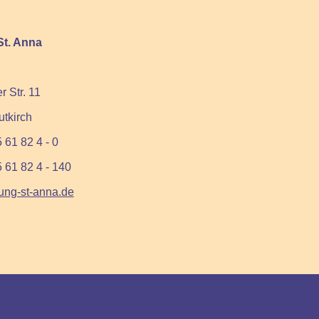
St. Anna
 Str. 11
tkirch
 61 82 4 - 0
5 61 82 4 - 140
tung-st-anna.de