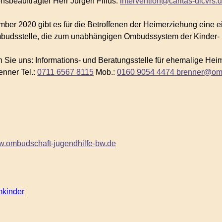
onsbeauftragter Herr Jürgen Filius:
intervention@caritas-dicvrs.
ber 2020 gibt es für die Betroffenen der Heimerziehung eine eig
udsstelle, die zum unabhängigen Ombudssystem der Kinder- u
n Sie uns: Informations- und Beratungsstelle für ehemalige Heim
enner Tel.:
0711 6567 8115
Mob.:
0160 9054 4474
brenner@omb
ww.ombudschaft-jugendhilfe-bw.de
mkinder